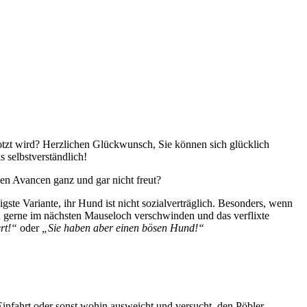
lotzt wird? Herzlichen Glückwunsch, Sie können sich glücklich
s selbstverständlich!
sen Avancen ganz und gar nicht freut?
te Variante, ihr Hund ist nicht sozialverträglich. Besonders, wenn
n gerne im nächsten Mauseloch verschwinden und das verflixte
ert!“
oder
„Sie haben aber einen bösen Hund!“
infahrt oder sonst wohin ausweicht und versucht, den Pöbler