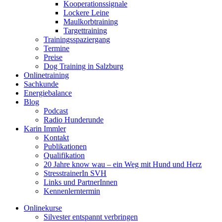
Kooperationssignale
Lockere Leine
Maulkorbtraining
Targettraining
Trainingsspaziergang
Termine
Preise
Dog Training in Salzburg
Onlinetraining
Sachkunde
Energiebalance
Blog
Podcast
Radio Hunderunde
Karin Immler
Kontakt
Publikationen
Qualifikation
20 Jahre know wau – ein Weg mit Hund und Herz
StresstrainerIn SVH
Links und PartnerInnen
Kennenlerntermin
Onlinekurse
Silvester entspannt verbringen