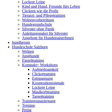
Lockere Leine
Kind und Hund, Freunde fürs Leben
Clickern wie die Profis
Tierarzt- und Pflegetraining
Welpenvorbereitung
Hundegrundschule
Silvester ohne Panik
Anleitungspaket für Silvester
Angebote für HundetrainerInnen
hundherum
Hundeschule Salzburg
Welpen
Junghunde
Einzeltraining
Kompakt+ Workshops
Aufmerksamkeit
Clickertraining
Entspannung
Kooperationssignale
Lockere Leine
Maulkorbtraining
Targettraining
Trainingsspaziergang
Termine
Preise