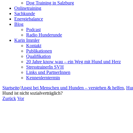
Dog Training in Salzburg
Onlinetraining
Sachkunde
Energiebalance
Blog
Podcast
Radio Hunderunde
Karin Immler
Kontakt
Publikationen
Qualifikation
20 Jahre know wau – ein Weg mit Hund und Herz
StresstrainerIn SVH
Links und PartnerInnen
Kennenlerntermin
Startseite
/
Angst bei Menschen und Hunden – verstehen & helfen
,
Hun
Hund ist nicht sozialverträglich?
Zurück
Vor
Zeige
grösseres
Bild