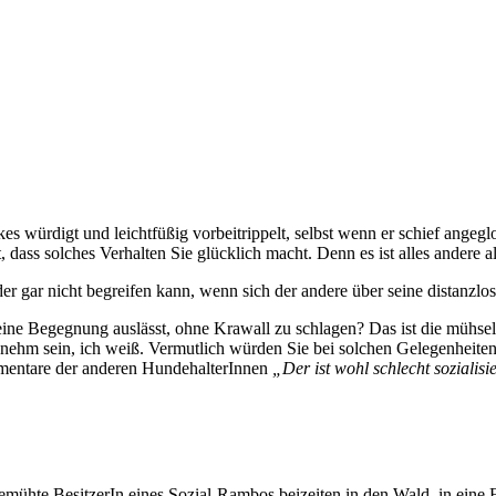
s würdigt und leichtfüßig vorbeitrippelt, selbst wenn er schief angeg
dass solches Verhalten Sie glücklich macht. Denn es ist alles andere al
r gar nicht begreifen kann, wenn sich der andere über seine distanzlo
ne Begegnung auslässt, ohne Krawall zu schlagen? Das ist die mühseligs
enehm sein, ich weiß. Vermutlich würden Sie bei solchen Gelegenheite
mmentare der anderen HundehalterInnen
„Der ist wohl schlecht sozialisi
ühte BesitzerIn eines Sozial-Rambos beizeiten in den Wald, in eine E