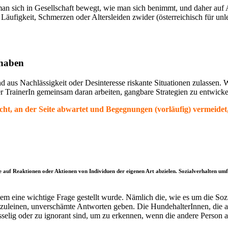
 man sich in Gesellschaft bewegt, wie man sich benimmt, und daher au
figkeit, Schmerzen oder Altersleiden zwider (österreichisch für unlei
 haben
nd aus Nachlässigkeit oder Desinteresse riskante Situationen zulassen. 
r TrainerIn gemeinsam daran arbeiten, gangbare Strategien zu entwicke
icht, an der Seite abwartet und Begegnungen (vorläufig) vermeide
ie auf Reaktionen oder Aktionen von Individuen der eigenen Art abzielen. Sozialverhalten u
dem eine wichtige Frage gestellt wurde. Nämlich die, wie es um die Sozi
nzuleinen, unverschämte Antworten geben. Die HundehalterInnen, die 
ig oder zu ignorant sind, um zu erkennen, wenn die andere Person aus