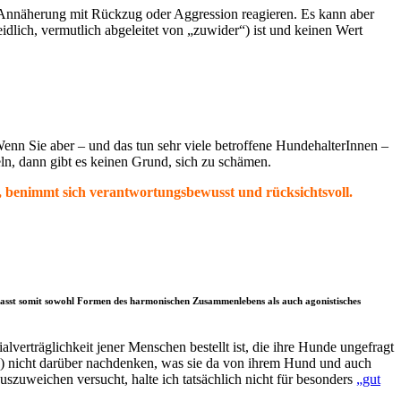
f Annäherung mit Rückzug oder Aggression reagieren. Es kann aber
dlich, vermutlich abgeleitet von „zuwider“) ist und keinen Wert
Wenn Sie aber – und das tun sehr viele betroffene HundehalterInnen –
ln, dann gibt es keinen Grund, sich zu schämen.
t, benimmt sich verantwortungsbewusst und rücksichtsvoll.
mfasst somit sowohl Formen des harmonischen Zusammenlebens als auch agonistisches
alverträglichkeit jener Menschen bestellt ist, die ihre Hunde ungefragt
a) nicht darüber nachdenken, was sie da von ihrem Hund und auch
zuweichen versucht, halte ich tatsächlich nicht für besonders
„gut