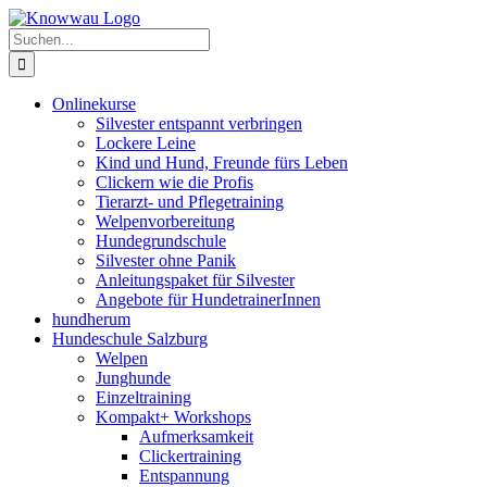
Zum
Inhalt
Suche
springen
nach:
Onlinekurse
Silvester entspannt verbringen
Lockere Leine
Kind und Hund, Freunde fürs Leben
Clickern wie die Profis
Tierarzt- und Pflegetraining
Welpenvorbereitung
Hundegrundschule
Silvester ohne Panik
Anleitungspaket für Silvester
Angebote für HundetrainerInnen
hundherum
Hundeschule Salzburg
Welpen
Junghunde
Einzeltraining
Kompakt+ Workshops
Aufmerksamkeit
Clickertraining
Entspannung