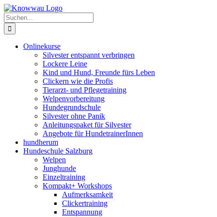
Zum
Inhalt
Suche
springen
nach:
Onlinekurse
Silvester entspannt verbringen
Lockere Leine
Kind und Hund, Freunde fürs Leben
Clickern wie die Profis
Tierarzt- und Pflegetraining
Welpenvorbereitung
Hundegrundschule
Silvester ohne Panik
Anleitungspaket für Silvester
Angebote für HundetrainerInnen
hundherum
Hundeschule Salzburg
Welpen
Junghunde
Einzeltraining
Kompakt+ Workshops
Aufmerksamkeit
Clickertraining
Entspannung