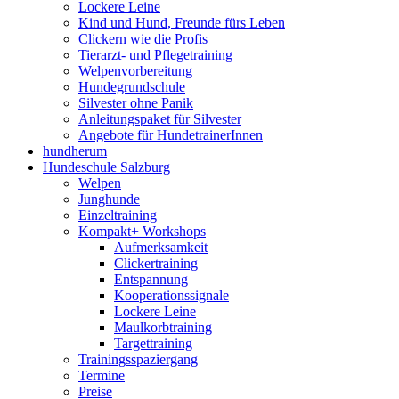
Lockere Leine
Kind und Hund, Freunde fürs Leben
Clickern wie die Profis
Tierarzt- und Pflegetraining
Welpenvorbereitung
Hundegrundschule
Silvester ohne Panik
Anleitungspaket für Silvester
Angebote für HundetrainerInnen
hundherum
Hundeschule Salzburg
Welpen
Junghunde
Einzeltraining
Kompakt+ Workshops
Aufmerksamkeit
Clickertraining
Entspannung
Kooperationssignale
Lockere Leine
Maulkorbtraining
Targettraining
Trainingsspaziergang
Termine
Preise