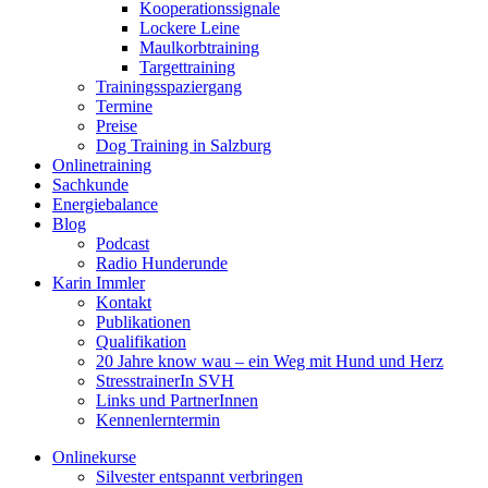
Kooperationssignale
Lockere Leine
Maulkorbtraining
Targettraining
Trainingsspaziergang
Termine
Preise
Dog Training in Salzburg
Onlinetraining
Sachkunde
Energiebalance
Blog
Podcast
Radio Hunderunde
Karin Immler
Kontakt
Publikationen
Qualifikation
20 Jahre know wau – ein Weg mit Hund und Herz
StresstrainerIn SVH
Links und PartnerInnen
Kennenlerntermin
Onlinekurse
Silvester entspannt verbringen