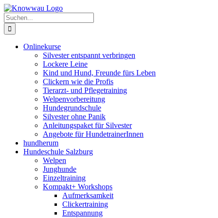
Zum
Inhalt
Suche
springen
nach:
Onlinekurse
Silvester entspannt verbringen
Lockere Leine
Kind und Hund, Freunde fürs Leben
Clickern wie die Profis
Tierarzt- und Pflegetraining
Welpenvorbereitung
Hundegrundschule
Silvester ohne Panik
Anleitungspaket für Silvester
Angebote für HundetrainerInnen
hundherum
Hundeschule Salzburg
Welpen
Junghunde
Einzeltraining
Kompakt+ Workshops
Aufmerksamkeit
Clickertraining
Entspannung