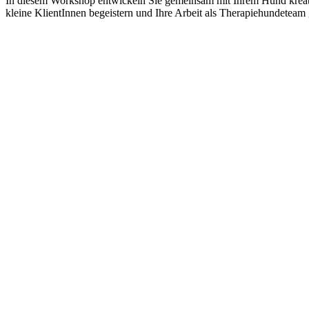
In diesem Workshop entwickeln Sie gemeinsam mit Ihrem Hund kreati
kleine KlientInnen begeistern und Ihre Arbeit als Therapiehundeteam g