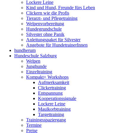
Lockere Leine
Kind und Hund, Freunde fürs Leben
Clickern wie die Profis
Tierarzt- und Pflegetraining
Welpenvorbereitung
Hundegrundschule
Silvester ohne Panik
Anleitungspaket für Silvester
Angebote für HundetrainerInnen
hundherum
Hundeschule Salzburg
Welpen
Junghunde
Einzeltraining
Kompakt+ Workshops
Aufmerksamkeit
Clickertraining
Entspannung
Kooperationssignale
Lockere Leine
Maulkorbtraining
Targettraining
Trainingsspaziergang
Termine
Preise