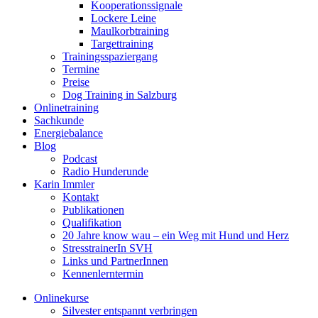
Kooperationssignale
Lockere Leine
Maulkorbtraining
Targettraining
Trainingsspaziergang
Termine
Preise
Dog Training in Salzburg
Onlinetraining
Sachkunde
Energiebalance
Blog
Podcast
Radio Hunderunde
Karin Immler
Kontakt
Publikationen
Qualifikation
20 Jahre know wau – ein Weg mit Hund und Herz
StresstrainerIn SVH
Links und PartnerInnen
Kennenlerntermin
Onlinekurse
Silvester entspannt verbringen