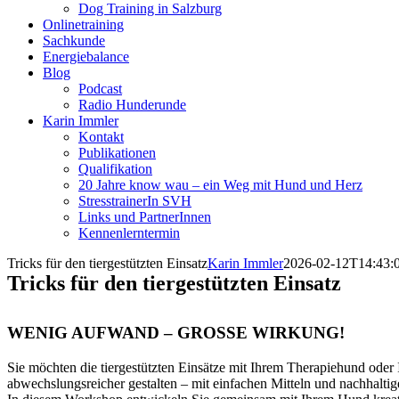
Dog Training in Salzburg
Onlinetraining
Sachkunde
Energiebalance
Blog
Podcast
Radio Hunderunde
Karin Immler
Kontakt
Publikationen
Qualifikation
20 Jahre know wau – ein Weg mit Hund und Herz
StresstrainerIn SVH
Links und PartnerInnen
Kennenlerntermin
Tricks für den tiergestützten Einsatz
Karin Immler
2026-02-12T14:43:
Tricks für den tiergestützten Einsatz
WENIG AUFWAND – GROSSE WIRKUNG!
Sie möchten die tiergestützten Einsätze mit Ihrem Therapiehund ode
abwechslungsreicher gestalten – mit einfachen Mitteln und nachhalti