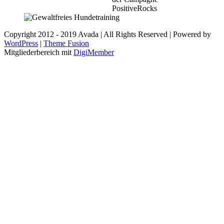
Copyright 2012 - 2019 Avada | All Rights Reserved | Powered by
WordPress
|
Theme Fusion
Pinterest
YouTube
WhatsApp
Rss
Facebook
LinkedIn
Instagram
E-
Mitgliederbereich mit
DigiMember
Mail
Nach
oben