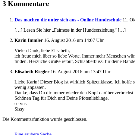
Facebook
LinkedIn
WhatsApp
Pinterest
E-
3 Kommentare
Mail
Das machen die unter sich aus - Online Hundeschule
11. Ok
[…] Lesen Sie hier „Fairness in der Hundeerziehung“ […]
Karin Immler
16. August 2016 um 14:07 Uhr
Vielen Dank, liebe Elisabeth,
ich freue mich über so liebe Worte. Immer mehr Menschen wü
finden. Herzliche Grüße retour, Schlabberbussi für deine Bande
Elisabeth Riegler
16. August 2016 um 13:47 Uhr
Liebe Karin! Dieser Blog ist wirklich Spitzenklasse. Ich hoffe
wenig anpassen.
Danke, dass Du dir immer wieder den Kopf darüber zerbrichst 
Schönen Tag für Dich und Deine Pfotenlieblinge,
servus
Sissy
Die Kommentarfunktion wurde geschlossen.
Eine saubere Sache