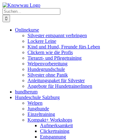
Zum
Inhalt
Suche
springen
nach:
Onlinekurse
Silvester entspannt verbringen
Lockere Leine
Kind und Hund, Freunde fürs Leben
Clickern wie die Profis
Tierarzt- und Pflegetraining
Welpenvorbereitung
Hundegrundschule
Silvester ohne Panik
Anleitungspaket für Silvester
Angebote für HundetrainerInnen
hundherum
Hundeschule Salzburg
Welpen
Junghunde
Einzeltraining
Kompakt+ Workshops
Aufmerksamkeit
Clickertraining
Entspannung