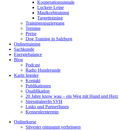
Kooperationssignale
Lockere Leine
Maulkorbtraining
Targettraining
Trainingsspaziergang
Termine
Preise
Dog Training in Salzburg
Onlinetraining
Sachkunde
Energiebalance
Blog
Podcast
Radio Hunderunde
Karin Immler
Kontakt
Publikationen
Qualifikation
20 Jahre know wau – ein Weg mit Hund und Herz
StresstrainerIn SVH
Links und PartnerInnen
Kennenlerntermin
Onlinekurse
Silvester entspannt verbringen