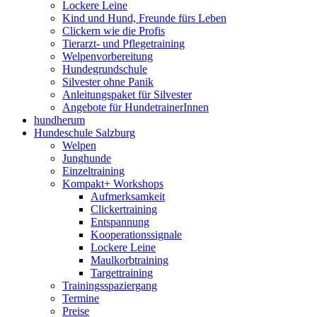
Lockere Leine
Kind und Hund, Freunde fürs Leben
Clickern wie die Profis
Tierarzt- und Pflegetraining
Welpenvorbereitung
Hundegrundschule
Silvester ohne Panik
Anleitungspaket für Silvester
Angebote für HundetrainerInnen
hundherum
Hundeschule Salzburg
Welpen
Junghunde
Einzeltraining
Kompakt+ Workshops
Aufmerksamkeit
Clickertraining
Entspannung
Kooperationssignale
Lockere Leine
Maulkorbtraining
Targettraining
Trainingsspaziergang
Termine
Preise