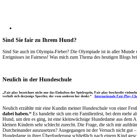
Sind Sie fair zu Ihrem Hund?
Sind Sie auch im Olympia-Fieber? Die Olympiade ist in aller Munde u
Ereignisses ist Fairness! Was mich zum Thema des heutigen Blogs bri
Neulich in der Hundeschule
„Fair play bezeichnet nicht nur das Einhalten der Spielregeln, Fair play beschreibt vielm
verhält sich derjenige Sportler, der vom anderen her denkt.“
Internationale Fair-Play-Ch
Neulich erzählte mir eine Kundin meiner Hundeschule von einer Festlic
dabei haben.“
Es handelte sich um ein Familienfest, bei dem mehr al
Hund, um den es ging, ist eine kleinwüchsige Hundedame aus dem Au
kleinen Kindern sehr schlecht zurecht. Die Frage, die sich mir aufdrän
Durcheinander auszusetzen? Ausgegangen ist der Versuch nicht gut – 
Hundedame in ihrer Überforderung schließlich nach einem Kind geschn