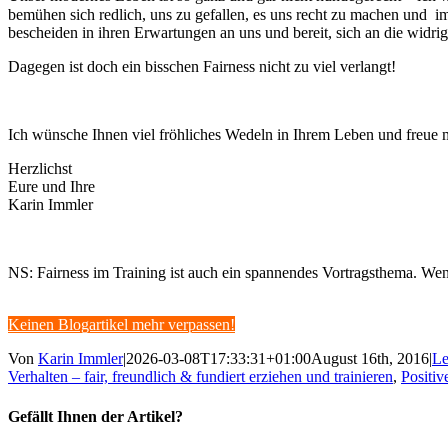
bemühen sich redlich, uns zu gefallen, es uns recht zu machen und im 
bescheiden in ihren Erwartungen an uns und bereit, sich an die wid
Dagegen ist doch ein bisschen Fairness nicht zu viel verlangt!
Ich wünsche Ihnen viel fröhliches Wedeln in Ihrem Leben und freu
Herzlichst
Eure und Ihre
Karin Immler
NS: Fairness im Training ist auch ein spannendes Vortragsthema. Wen
Keinen Blogartikel mehr verpassen!
Von
Karin Immler
|
2026-03-08T17:33:31+01:00
August 16th, 2016
|
Le
Verhalten – fair, freundlich & fundiert erziehen und trainieren
,
Positiv
Gefällt Ihnen der Artikel?