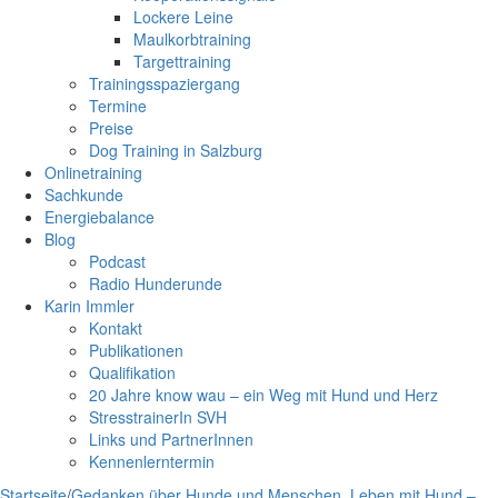
Lockere Leine
Maulkorbtraining
Targettraining
Trainingsspaziergang
Termine
Preise
Dog Training in Salzburg
Onlinetraining
Sachkunde
Energiebalance
Blog
Podcast
Radio Hunderunde
Karin Immler
Kontakt
Publikationen
Qualifikation
20 Jahre know wau – ein Weg mit Hund und Herz
StresstrainerIn SVH
Links und PartnerInnen
Kennenlerntermin
Startseite
/
Gedanken über Hunde und Menschen
,
Leben mit Hund –