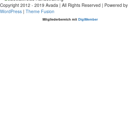
Copyright 2012 - 2019 Avada | All Rights Reserved | Powered by
WordPress
|
Theme Fusion
Pinterest
YouTube
WhatsApp
Rss
Facebook
LinkedIn
Instagram
E-
Mitgliederbereich mit
DigiMember
Mail
Nach
oben