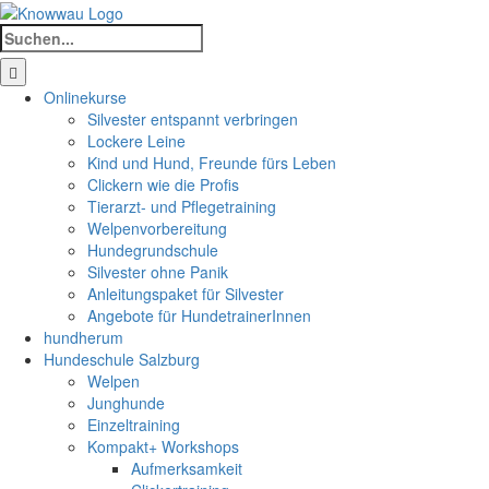
Zum
Inhalt
Suche
springen
nach:
Onlinekurse
Silvester entspannt verbringen
Lockere Leine
Kind und Hund, Freunde fürs Leben
Clickern wie die Profis
Tierarzt- und Pflegetraining
Welpenvorbereitung
Hundegrundschule
Silvester ohne Panik
Anleitungspaket für Silvester
Angebote für HundetrainerInnen
hundherum
Hundeschule Salzburg
Welpen
Junghunde
Einzeltraining
Kompakt+ Workshops
Aufmerksamkeit