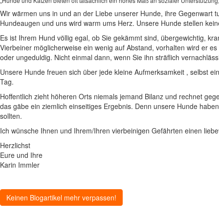
„Hunde und Katzen bieten oft tatsächlich ein hohes Maß an sozialer Unterstützung, 
Wir wärmen uns in und an der Liebe unserer Hunde, ihre Gegenwart tut
Hundeaugen und uns wird warm ums Herz. Unsere Hunde stellen kein
Es ist Ihrem Hund völlig egal, ob Sie gekämmt sind, übergewichtig, kra
Vierbeiner möglicherweise ein wenig auf Abstand, vorhalten wird er e
oder ungeduldig. Nicht einmal dann, wenn Sie ihn sträflich vernachläs
Unsere Hunde freuen sich über jede kleine Aufmerksamkeit , selbst ein
Tag.
Hoffentlich zieht höheren Orts niemals jemand Bilanz und rechnet gege
das gäbe ein ziemlich einseitiges Ergebnis. Denn unsere Hunde haben 
sollten.
Ich wünsche Ihnen und Ihrem/Ihren vierbeinigen Gefährten einen liebev
Herzlichst
Eure und Ihre
Karin Immler
Keinen Blogartikel mehr verpassen!