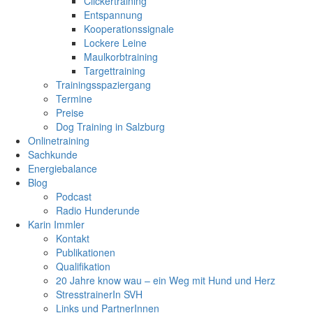
Clickertraining
Entspannung
Kooperationssignale
Lockere Leine
Maulkorbtraining
Targettraining
Trainingsspaziergang
Termine
Preise
Dog Training in Salzburg
Onlinetraining
Sachkunde
Energiebalance
Blog
Podcast
Radio Hunderunde
Karin Immler
Kontakt
Publikationen
Qualifikation
20 Jahre know wau – ein Weg mit Hund und Herz
StresstrainerIn SVH
Links und PartnerInnen