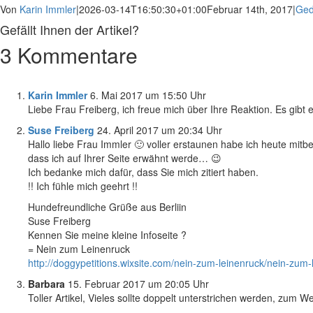
Von
Karin Immler
|
2026-03-14T16:50:30+01:00
Februar 14th, 2017
|
Ged
Gefällt Ihnen der Artikel?
3 Kommentare
Facebook
LinkedIn
WhatsApp
Pinterest
E-
Mail
Karin Immler
6. Mai 2017 um 15:50 Uhr
Liebe Frau Freiberg, ich freue mich über Ihre Reaktion. Es gibt
Suse Freiberg
24. April 2017 um 20:34 Uhr
Hallo liebe Frau Immler 🙂 voller erstaunen habe ich heute mi
dass ich auf Ihrer Seite erwähnt werde… 😉
Ich bedanke mich dafür, dass Sie mich zitiert haben.
!! Ich fühle mich geehrt !!
Hundefreundliche Grüße aus Berliin
Suse Freiberg
Kennen Sie meine kleine Infoseite ?
= Nein zum Leinenruck
http://doggypetitions.wixsite.com/nein-zum-leinenruck/nein-zum-
Barbara
15. Februar 2017 um 20:05 Uhr
Toller Artikel, Vieles sollte doppelt unterstrichen werden, zum W