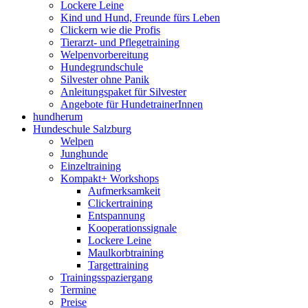
Lockere Leine
Kind und Hund, Freunde fürs Leben
Clickern wie die Profis
Tierarzt- und Pflegetraining
Welpenvorbereitung
Hundegrundschule
Silvester ohne Panik
Anleitungspaket für Silvester
Angebote für HundetrainerInnen
hundherum
Hundeschule Salzburg
Welpen
Junghunde
Einzeltraining
Kompakt+ Workshops
Aufmerksamkeit
Clickertraining
Entspannung
Kooperationssignale
Lockere Leine
Maulkorbtraining
Targettraining
Trainingsspaziergang
Termine
Preise