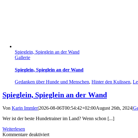
Spieglein, Spieglein an der Wand
Gallerie
Spieglein, Spieglein an der Wand
Gedanken über Hunde und Menschen
,
Hinter den Kulissen
,
Le
Spieglein, Spieglein an der Wand
Von
Karin Immler
|
2026-08-06T00:54:42+02:00
August 26th, 2024
|
Ge
Wer ist der beste Hundetrainer im Land? Wenn schon [...]
Weiterlesen
für
Kommentare deaktiviert