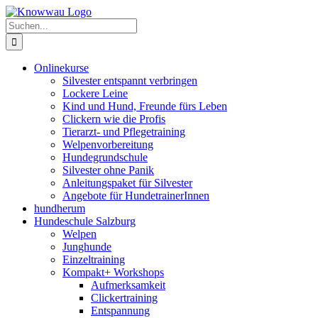
Zum
Inhalt
Suche
springen
nach:
Onlinekurse
Silvester entspannt verbringen
Lockere Leine
Kind und Hund, Freunde fürs Leben
Clickern wie die Profis
Tierarzt- und Pflegetraining
Welpenvorbereitung
Hundegrundschule
Silvester ohne Panik
Anleitungspaket für Silvester
Angebote für HundetrainerInnen
hundherum
Hundeschule Salzburg
Welpen
Junghunde
Einzeltraining
Kompakt+ Workshops
Aufmerksamkeit
Clickertraining
Entspannung