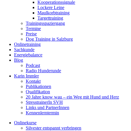
Kooperationssignale
Lockere Leine
Maulkorbtraining
Targettraining
Trainingsspaziergang
Termine
Preise
Dog Training in Salzburg
Onlinetraining
Sachkunde
Energiebalance
Blog
Podcast
Radio Hunderunde
Karin Immler
Kontakt
Publikationen
Qualifikation
20 Jahre know wau – ein Weg mit Hund und Herz
StresstrainerIn SVH
Links und PartnerInnen
Kennenlerntermin
Onlinekurse
Silvester entspannt verbringen