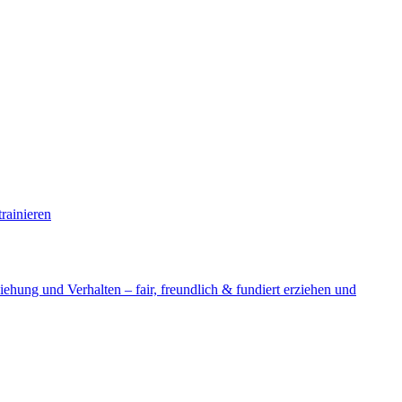
rainieren
ehung und Verhalten – fair, freundlich & fundiert erziehen und