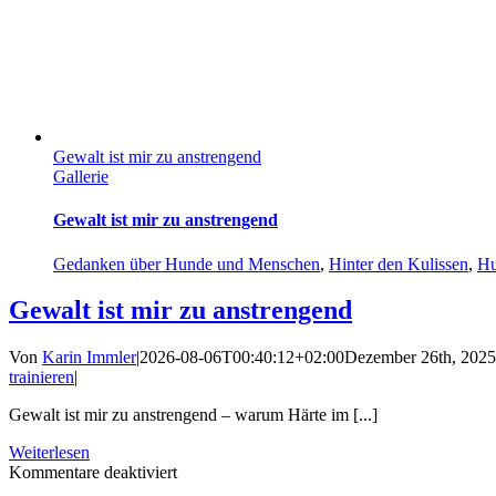
Gewalt ist mir zu anstrengend
Gallerie
Gewalt ist mir zu anstrengend
Gedanken über Hunde und Menschen
,
Hinter den Kulissen
,
Hu
Gewalt ist mir zu anstrengend
Von
Karin Immler
|
2026-08-06T00:40:12+02:00
Dezember 26th, 2025
trainieren
|
Gewalt ist mir zu anstrengend – warum Härte im [...]
Weiterlesen
für
Kommentare deaktiviert
Gewalt