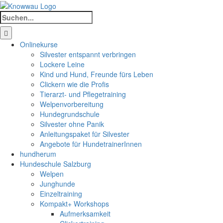
Zum
Inhalt
Suche
springen
nach:
Onlinekurse
Silvester entspannt verbringen
Lockere Leine
Kind und Hund, Freunde fürs Leben
Clickern wie die Profis
Tierarzt- und Pflegetraining
Welpenvorbereitung
Hundegrundschule
Silvester ohne Panik
Anleitungspaket für Silvester
Angebote für HundetrainerInnen
hundherum
Hundeschule Salzburg
Welpen
Junghunde
Einzeltraining
Kompakt+ Workshops
Aufmerksamkeit