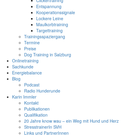
Clickertraining
Entspannung
Kooperationssignale
Lockere Leine
Maulkorbtraining
Targettraining
Trainingsspaziergang
Termine
Preise
Dog Training in Salzburg
Onlinetraining
Sachkunde
Energiebalance
Blog
Podcast
Radio Hunderunde
Karin Immler
Kontakt
Publikationen
Qualifikation
20 Jahre know wau – ein Weg mit Hund und Herz
StresstrainerIn SVH
Links und PartnerInnen