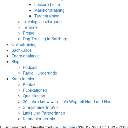
Lockere Leine
Maulkorbtraining
Targettraining
Trainingsspaziergang
Termine
Preise
Dog Training in Salzburg
Onlinetraining
Sachkunde
Energiebalance
Blog
Podcast
Radio Hunderunde
Karin Immler
Kontakt
Publikationen
Qualifikation
20 Jahre know wau – ein Weg mit Hund und Herz
StresstrainerIn SVH
Links und PartnerInnen
Kennenlerntermin
☑️ Sommerzeit – Gewitterzeit
Karin Immler
2026-07-28T14:11:30+02:00