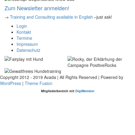
Zum Newsletter anmelden!
→
Training and Consulting available in English
–just ask!
Login
Kontakt
Termine
Impressum
Datenschutz
Copyright 2012 - 2019 Avada | All Rights Reserved | Powered by
WordPress
|
Theme Fusion
Pinterest
YouTube
WhatsApp
Rss
Facebook
LinkedIn
Instagram
E-
Mitgliederbereich mit
DigiMember
Mail
Nach
oben