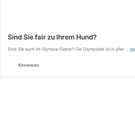
Sind Sie fair zu Ihrem Hund?
Si
Sind Sie auch im Olympia-Fieber? Die Olympiade ist in aller …
we
Si
fai
Knowwau
zu
Ih
Hu